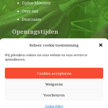
Zijden bloemen
Over ons
Duurzaam
Openingstijden
Beheer cookie toestemming
Ma:
08.30 – 18.00 uur
Di:
08.30 – 18.00 uur
Wij gebruiken cookies om onze website en onze service te
optimaliseren.
Wo:
08.30 – 18.00 uur
Do:
08.30 – 18.00 uur
Vr:
08.30 – 18.00 uur
Cookies accepteren
Za:
08.30 – 17.00 uur
Weigeren
Voorkeuren
Contact
Cookie Policy