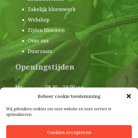
Zakelijk bloemwerk
Webshop
Zijden bloemen
Over ons
Duurzaam
Openingstijden
Ma:
08.30 – 18.00 uur
Di:
08.30 – 18.00 uur
Beheer cookie toestemming
Wo:
08.30 – 18.00 uur
Wij gebruiken cookies om onze website en onze service te
Do:
08.30 – 18.00 uur
optimaliseren.
Vr:
08.30 – 18.00 uur
Za:
08.30 – 17.00 uur
Cookies accepteren